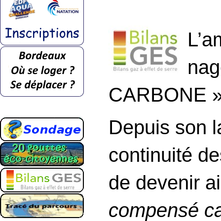
L’a
nag
CARBONE »
Depuis son l
continuité d
de devenir a
compensé ca