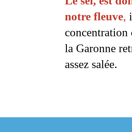
Le sel, est do
notre fleuve
,
i
concentration 
la Garonne ret
assez salée.