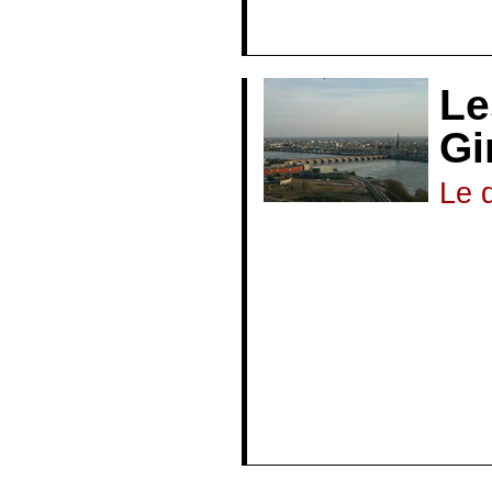
B.N.S.S.A. (Bre
Le
Gi
Le 
Un estuaire est 
deux masses d’ea
salées océanique
dire que l’onde
En (…)