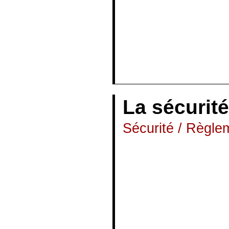
Proposition : 2 
– 4*50m en 25m
laisser glisser l
– (…)
La sécurité
Sécurité / Règle
La sécurité est l
garantir une séc
« règle d’or » 
La commission d