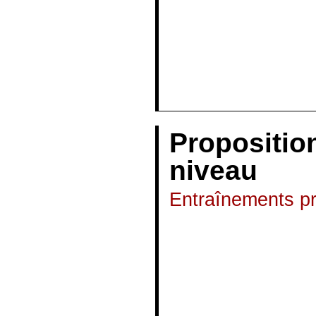
efforts éco-res
sportif totalem
C’est le (…)
Propositio
niveau
Entraînements p
Adaptés à votre n
Débutant : Vous
et un peu de cr