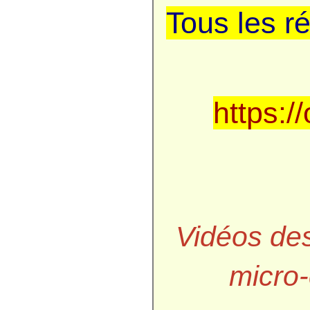
Tous les ré
https:/
Vidéos des
micro-