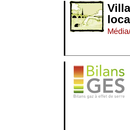
Vill
loca
Média/
https://maps.a
d’atteindre la
Depuis son lance